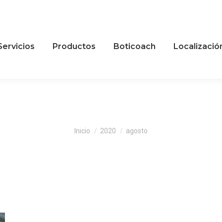
Servicios
Productos
Boticoach
Localizació
Estás aquí:
Inicio
2020
agosto