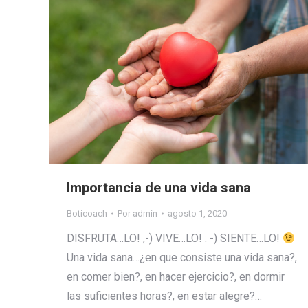
Importancia de una vida sana
Boticoach
Por
admin
agosto 1, 2020
DISFRUTA…LO! ,-) VIVE…LO! : -) SIENTE…LO!
Una vida sana…¿en que consiste una vida sana?,
en comer bien?, en hacer ejercicio?, en dormir
las suficientes horas?, en estar alegre?…