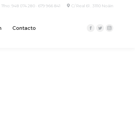
Tfno:
948 074 280
·
679 966 841
C/ Real 61 . 31110 Noáin
n
Contacto
Facebook
Twitter
Instagram